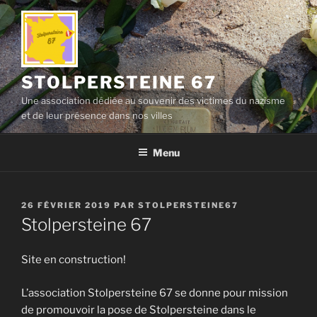
Aller
au
contenu
principal
STOLPERSTEINE 67
Une association dédiée au souvenir des victimes du nazisme
et de leur présence dans nos villes
Menu
PUBLIÉ
26 FÉVRIER 2019
PAR
STOLPERSTEINE67
LE
Stolpersteine 67
Site en construction!
L’association Stolpersteine 67 se donne pour mission
de promouvoir la pose de Stolpersteine dans le