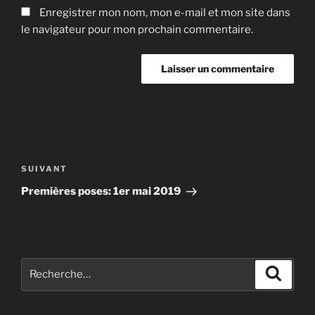
Enregistrer mon nom, mon e-mail et mon site dans
le navigateur pour mon prochain commentaire.
Navigation
de
Article
SUIVANT
l’article
suivant
Premières poses: 1er mai 2019
Recherche
Recher
pour
: