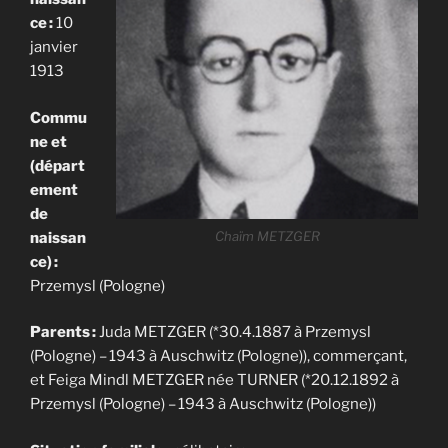
ce :
10
janvier
1913
Commu
ne et
(départ
ement
de
Chaïm METZGER
naissan
ce) :
Przemysl (Pologne)
Parents :
Juda METZGER (*30.4.1887 à Przemysl
(Pologne) – 1943 à Auschwitz (Pologne)), commerçant,
et Feiga Mindl METZGER née TURNER (*20.12.1892 à
Przemysl (Pologne) – 1943 à Auschwitz (Pologne))