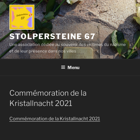
Aller
au
contenu
principal
STOLPERSTEINE 67
Une association dédiée au souvenir des victimes du nazisme
et de leur présence dans nos villes
Menu
Commémoration de la
Kristallnacht 2021
Commémoration de la Kristallnacht 2021