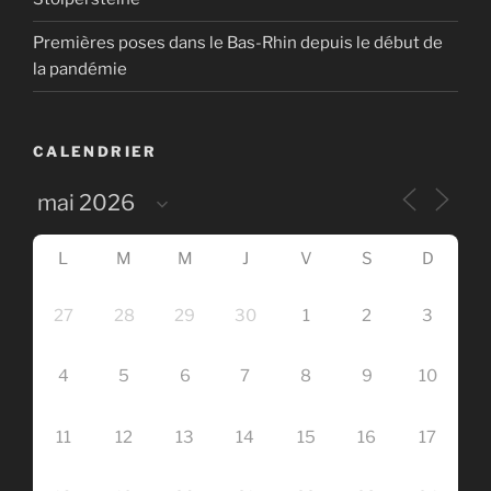
Premières poses dans le Bas-Rhin depuis le début de
la pandémie
CALENDRIER
L
M
M
J
V
S
D
27
28
29
30
1
2
3
4
5
6
7
8
9
10
11
12
13
14
15
16
17