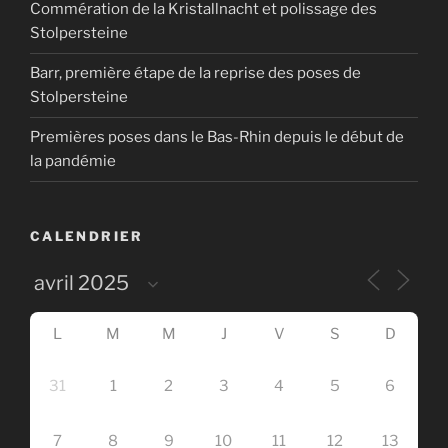
Commération de la Kristallnacht et polissage des
Stolpersteine
Barr, première étape de la reprise des poses de
Stolpersteine
Premières poses dans le Bas-Rhin depuis le début de
la pandémie
CALENDRIER
L
M
M
J
V
S
D
31
1
2
3
4
5
6
7
8
9
10
11
12
13