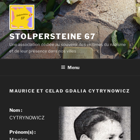
Aller
au
contenu
principal
STOLPERSTEINE 67
Une association dédiée au souvenir des victimes du nazisme
et de leur présence dans nos villes
Menu
MAURICE ET CELAD GDALIA CYTRYNOWICZ
Nom :
CYTRYNOWICZ
Prénom(s) :
Maurice