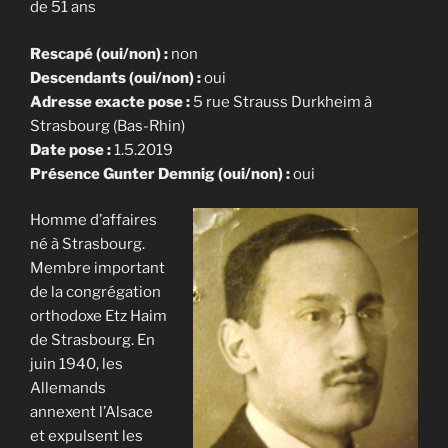
de 51 ans
Rescapé (oui/non) :
non
Descendants (oui/non) :
oui
Adresse exacte pose :
5 rue Strauss Durkheim à
Strasbourg (Bas-Rhin)
Date pose :
1.5.2019
Présence Gunter Demnig (oui/non) :
oui
Homme d’affaires
né à Strasbourg.
Membre important
de la congrégation
orthodoxe Etz Haim
de Strasbourg. En
juin 1940, les
Allemands
annexent l’Alsace
et expulsent les