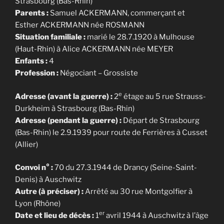
Strasbourg (Bas-Rhin)
Parents :
Samuel ACKERMANN, commerçant et
Esther ACKERMANN née ROSMANN
Situation familiale :
marié le 28.7.1920 à Mulhouse
(Haut-Rhin) à Alice ACKERMANN née MEYER
Enfants :
4
Profession :
Négociant – Grossiste
e
Adresse (avant la guerre) :
2
étage au 5 rue Strauss-
Durkheim à Strasbourg (Bas-Rhin)
Adresse (pendant la guerre) :
Départ de Strasbourg
(Bas-Rhin) le 2.9.1939 pour route de Ferrières à Cusset
(Allier)
Convoi n° :
70 du 27.3.1944 de Drancy (Seine-Saint-
Denis) à Auschwitz
Autre (à préciser) :
Arrêté au 30 rue Montgolfier à
Lyon (Rhône)
er
Date et lieu de décès :
1
avril 1944 à Auschwitz à l’âge