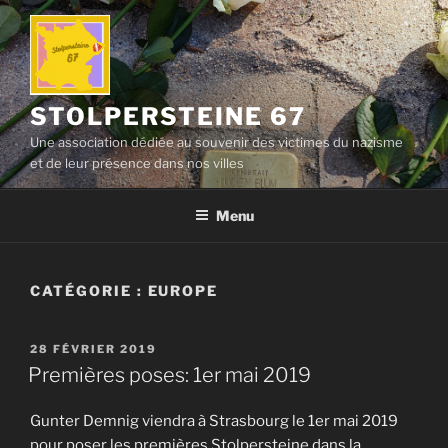
Aller
au
contenu
principal
STOLPERSTEINE 67
Une association dédiée au souvenir des victimes du nazisme
et de leur présence dans nos villes
Menu
CATÉGORIE :
EUROPE
PUBLIÉ
28 FÉVRIER 2019
LE
Premières poses: 1er mai 2019
Gunter Demnig viendra à Strasbourg le 1er mai 2019
pour poser les premières Stolpersteine dans la