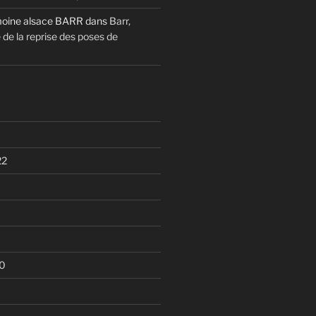
moine alsace BARR
dans
Barr,
de la reprise des poses de
22
0