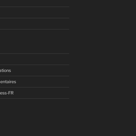
ations
entaires
ress-FR