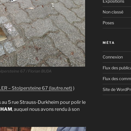
Expositions
Non classé
Poses
MÉTA
Connexion
Flux des public
lpersteine 67 / Florian BUDA
Flux des comm
R – Stolpersteine 67 (lautre.net)
)
Site de WordP
 au 5 rue Strauss-Durkheim pour polir le
RAHAM
, auquel nous avons rendu à son