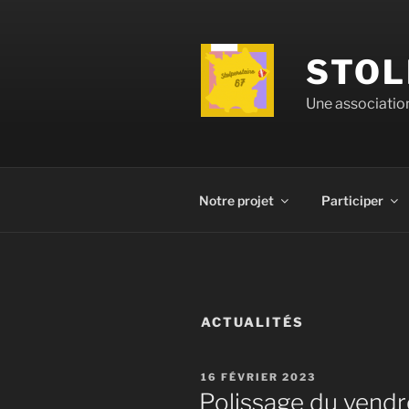
Aller
au
contenu
STOL
principal
Une association
Notre projet
Participer
ACTUALITÉS
PUBLIÉ
16 FÉVRIER 2023
LE
Polissage du vendr