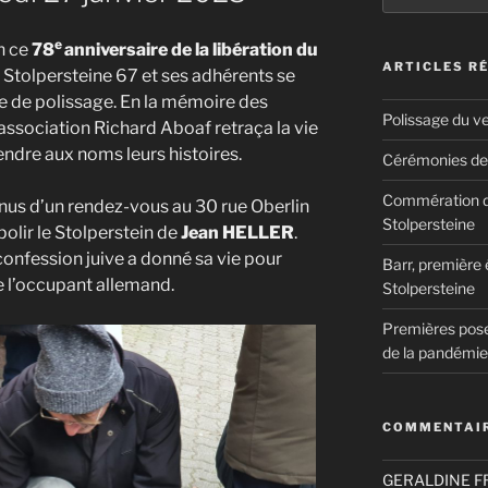
:
e
n ce
78
anniversaire de la libération du
ARTICLES R
e Stolpersteine 67 et ses adhérents se
e de polissage. En la mémoire des
Polissage du v
 association Richard Aboaf retraça la vie
endre aux noms leurs histoires.
Cérémonies de 
Commération de 
us d’un rendez-vous au 30 rue Oberlin
Stolpersteine
lir le Stolperstein de
Jean HELLER
.
onfession juive a donné sa vie pour
Barr, première 
e l’occupant allemand.
Stolpersteine
Premières pose
de la pandémie
COMMENTAIR
GERALDINE 