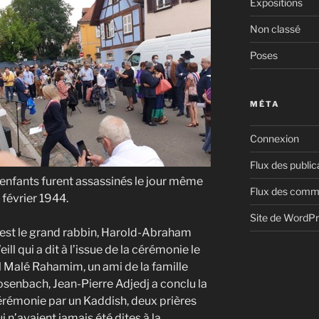
Expositions
Non classé
Poses
MÉTA
Connexion
Flux des public
 enfants furent assassinés le jour même
Flux des comm
 février 1944.
Site de WordP
’est le grand rabbin, Harold-Abraham
ill qui a dit à l’issue de la cérémonie le
l Malé Rahamim, un ami de la famille
senbach, Jean-Pierre Adjedj a conclu la
érémonie par un Kaddish, deux prières
i n’avaient jamais été dites à la