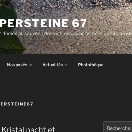
PERSTEINE 67
 dédiée au souvenir des victimes du nazisme et de leur prése
Nos pavés
Actualités
Photothèque
PERSTEINE67
Recherche
Kristallnacht et
pour