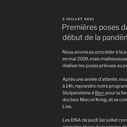
PUBLIÉ
2 JUILLET 2021
LE
Premières poses da
début de la pandé
Nous avions pu procéder à la p
en mai 2019, mais malheureuse
réaliser les poses prévues au 
Après une année d’attente, nous
à 14h, reprendre notre program
Stolpersteine à
Barr,
pour la fam
docteur Marcel Krieg, et se com
Lise.
Les DNA de jeudi 1er juillet co
première étape de la reprise d