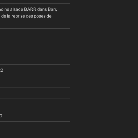
moine alsace BARR
dans
Barr,
de la reprise des poses de
22
0