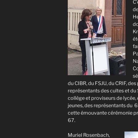
C’
de
He
do
Kr
ét
fa
Pa
Na
Co
sé
du CIBR, du FSJU, du CRIF, des 
représentants des cultes et du 
collège et proviseurs de lycée
jeunes, des représentants du 6
cette émouvante cérémonie pré
67.
Muriel Rosenbach,