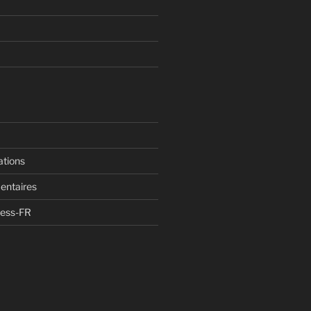
ations
entaires
ress-FR