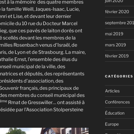
juin 2020
est à la mémoire des quatre membres
 la famille Weill, Jaques-Isaac, Lucie,
février 2020
nri et Lise, et devant leur dernier
septembre 20
micile du 10 rue du Docteur Marcel
ieg, que ces pavés de laiton dorés ont
mai 2019
é scellés devant les membres de la
milles Rosenbach venus d’Israël, de
mars 2019
ris, de Lyon et de Strasbourg. La maire,
février 2019
thalie Ernst, l’ensemble des élus du
nseil municipal de la ville, des
natrices et députés, des représentants
CATÉGORIES
présidents d’association, des
Souvenir français, des principaux de
Articles
, des membres du conseil municipal des
ème
Conférences
Rmat de Gresswiller… ont assisté à
sidée par l’Association Stolpersteine
Éducation
Europe