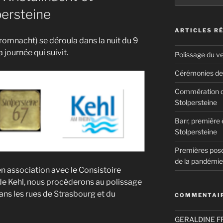
:
persteine
ARTICLES R
romnacht) se déroula dans la nuit du 9
journée qui suivit.
Polissage du v
Cérémonies de 
Commération de 
Stolpersteine
Barr, première 
Stolpersteine
Premières pose
de la pandémie
association avec le Consistoire
e de Kehl, nous procéderons au polissage
ans les rues de Strasbourg et du
COMMENTAIR
GERALDINE 