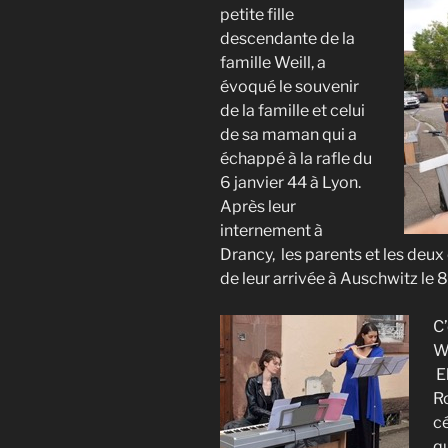
petite fille
descendante de la
famille Weill, a
évoqué le souvenir
de la famille et celui
de sa maman qui a
échappé à la rafle du
6 janvier 44 à Lyon.
Après leur
internement à
Drancy, les parents et les deux
de leur arrivée à Auschwitz le 8
C
We
E
Ro
c
qu