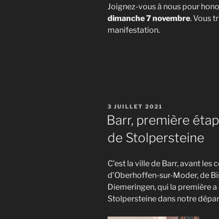
Joignez-vous à nous pour honor
dimanche 7 novembre
. Vous 
manifestation.
PUBLIÉ
3 JUILLET 2021
LE
Barr, première étap
de Stolpersteine
C’est la ville de Barr, avant le
d’Oberhoffen-sur-Moder, de Bis
Diemeringen, qui la première a 
Stolpersteine dans notre départ