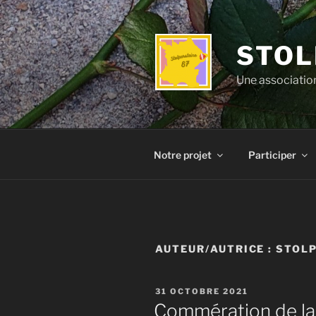
Aller
au
contenu
STOL
principal
Une association
Notre projet
Participer
AUTEUR/AUTRICE :
STOL
PUBLIÉ
31 OCTOBRE 2021
LE
Commération de la 